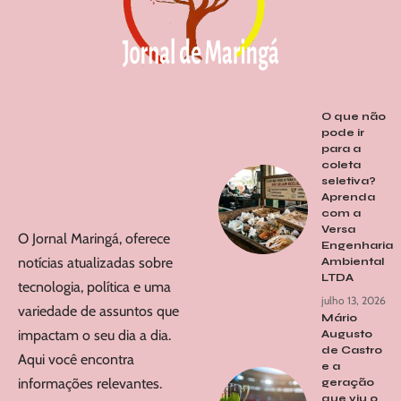
O que não
pode ir
para a
coleta
seletiva?
Aprenda
com a
Versa
O Jornal Maringá, oferece
Engenharia
notícias atualizadas sobre
Ambiental
LTDA
tecnologia, política e uma
julho 13, 2026
variedade de assuntos que
Mário
impactam o seu dia a dia.
Augusto
de Castro
Aqui você encontra
e a
informações relevantes.
geração
que viu o