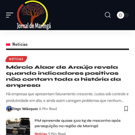
Notícias
NOTÍCIAS
Márcio Alaor de Araújo revela
quando indicadores positivos
não contam toda a história da
empresa
Há empresas que apresentam faturamento crescente, custos sob controle e
produtividade em alta, e ainda assim carregam problemas que nenhum…
Diego Velázquez
6 Min Read
PM apreende quase 500 kg de maconha após
perseguição na região de Maringá
Notícias
5 Min Read