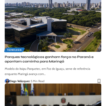
TECNOLOGIA
Parques tecnológicos ganham força no Paraná e
apontam caminho para Maringá
Modelo do Itaipu Parquetec, em Foz do Iguaçu, serve de referência
enquanto Maringá avança com…
Diego Velázquez
5 Min Read