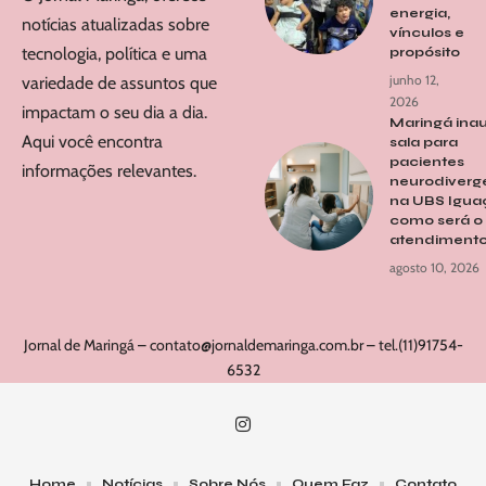
energia,
notícias atualizadas sobre
vínculos e
tecnologia, política e uma
propósito
junho 12,
variedade de assuntos que
2026
impactam o seu dia a dia.
Maringá ina
Aqui você encontra
sala para
pacientes
informações relevantes.
neurodiverg
na UBS Igua
como será o
atendiment
agosto 10, 2026
Jornal de Maringá –
contato@jornaldemaringa.com.br
– tel.(11)91754-
6532
Home
Notícias
Sobre Nós
Quem Faz
Contato