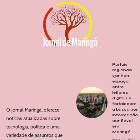
Portais
regionais
ganham
espaço
entre
leitores
digitais e
fortalecem
O Jornal Maringá, oferece
a busca por
informação
notícias atualizadas sobre
confiável
tecnologia, política e uma
em
Maringá
variedade de assuntos que
maio 25, 2026