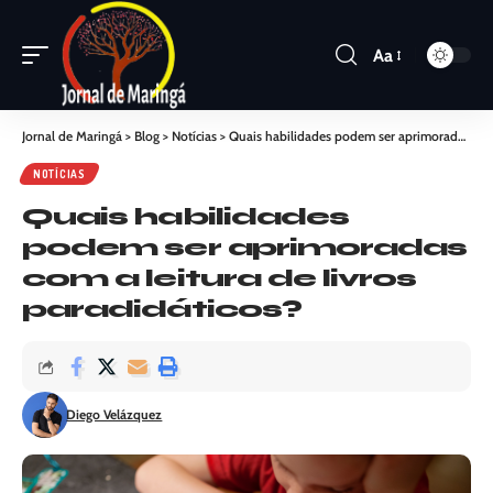
Aa
Jornal de Maringá
>
Blog
>
Notícias
>
Quais habilidades podem ser aprimoradas com a leitura de livros paradidáticos?
NOTÍCIAS
Quais habilidades
podem ser aprimoradas
com a leitura de livros
paradidáticos?
Diego Velázquez