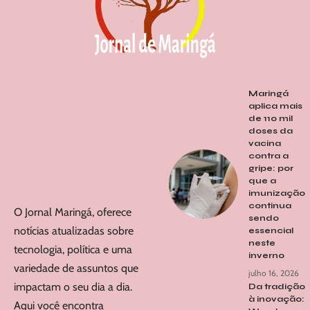
Maringá
aplica mais
de 110 mil
doses da
vacina
contra a
gripe: por
que a
imunização
continua
O Jornal Maringá, oferece
sendo
notícias atualizadas sobre
essencial
neste
tecnologia, política e uma
inverno
variedade de assuntos que
julho 16, 2026
impactam o seu dia a dia.
Da tradição
à inovação:
Aqui você encontra