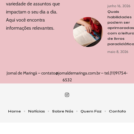
variedade de assuntos que
junho 16, 2026
impactam o seu dia a dia.
Quais
habilidades
Aqui você encontra
podem ser
informações relevantes.
aprimoradas
com a leitur
de livros
paradidátic
maio 8, 2026
Jornal de Maringá –
contato@jornaldemaringa.com.br
– tel.(11)91754-
6532
Home
Notícias
Sobre Nós
Quem Faz
Contato