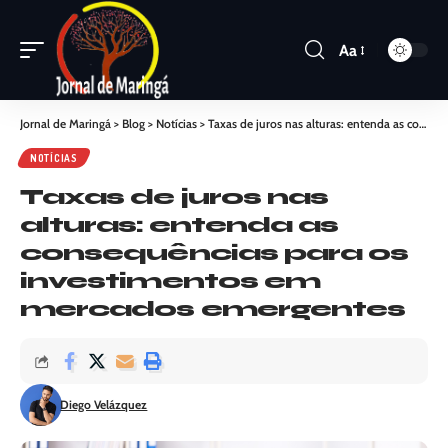
Aa
Jornal de Maringá
>
Blog
>
Notícias
>
Taxas de juros nas alturas: entenda as consequências para os investimentos em mercados emergentes
NOTÍCIAS
Taxas de juros nas
alturas: entenda as
consequências para os
investimentos em
mercados emergentes
Diego Velázquez