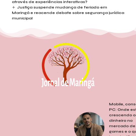
através de experiências interativas?
Justiça suspende mudança de feriado em
Maringá e reacende debate sobre segurança jurídica
municipal
Mobile, cons
PC: Onde es
crescendo o
dinheiro no
mercado de
games e o q