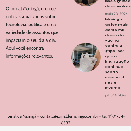
isso signific
desenvolved
O Jornal Maringá, oferece
maio 20, 2026
notícias atualizadas sobre
Maringá
tecnologia, política e uma
aplica mais
de 110 mil
variedade de assuntos que
doses da
impactam o seu dia a dia.
vacina
contra a
Aqui você encontra
gripe: por
informações relevantes.
que a
imunização
continua
sendo
essencial
neste
inverno
julho 16, 2026
Jornal de Maringá –
contato@jornaldemaringa.com.br
– tel.(11)91754-
6532