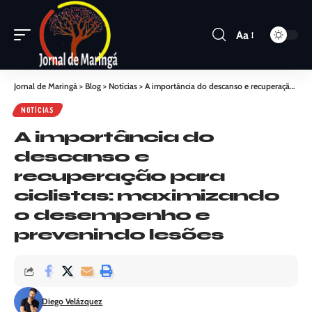
Aa
Jornal de Maringá
>
Blog
>
Notícias
>
A importância do descanso e recuperação para ciclistas: maximizando o desempenho e prevenindo lesões
NOTÍCIAS
A importância do
descanso e
recuperação para
ciclistas: maximizando
o desempenho e
prevenindo lesões
Diego Velázquez