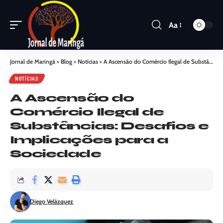
Aa
Jornal de Maringá
>
Blog
>
Notícias
>
A Ascensão do Comércio Ilegal de Substâncias: Desafios e Implicações para a Sociedade
NOTÍCIAS
A Ascensão do
Comércio Ilegal de
Substâncias: Desafios e
Implicações para a
Sociedade
Diego Velázquez