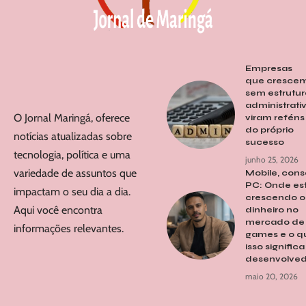
Empresas
que cresce
sem estrutur
administrati
O Jornal Maringá, oferece
viram reféns
do próprio
notícias atualizadas sobre
sucesso
tecnologia, política e uma
junho 25, 2026
variedade de assuntos que
Mobile, cons
PC: Onde es
impactam o seu dia a dia.
crescendo o
Aqui você encontra
dinheiro no
mercado de
informações relevantes.
games e o q
isso signific
desenvolved
maio 20, 2026