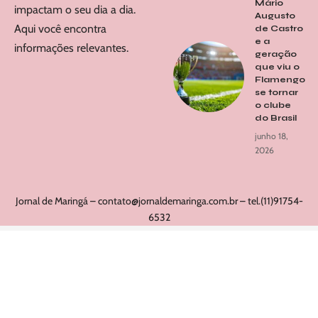
Mário
impactam o seu dia a dia.
Augusto
Aqui você encontra
de Castro
e a
informações relevantes.
geração
que viu o
Flamengo
se tornar
o clube
do Brasil
junho 18,
2026
Jornal de Maringá –
contato@jornaldemaringa.com.br
– tel.(11)91754-
6532
Home
Notícias
Sobre Nós
Quem Faz
Contato