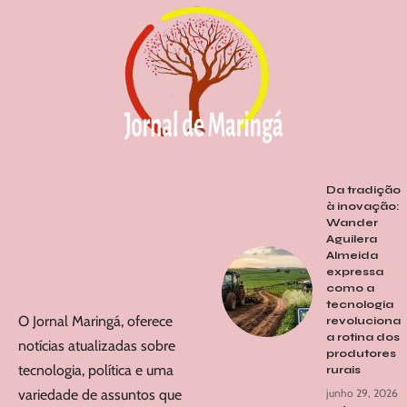
Da tradição
à inovação:
Wander
Aguilera
Almeida
expressa
como a
tecnologia
O Jornal Maringá, oferece
revoluciona
a rotina dos
notícias atualizadas sobre
produtores
tecnologia, política e uma
rurais
junho 29, 2026
variedade de assuntos que