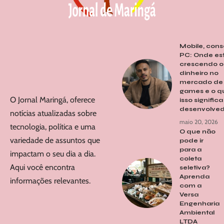
Mobile, cons
PC: Onde es
crescendo o
dinheiro no
mercado de
games e o q
O Jornal Maringá, oferece
isso signific
desenvolved
notícias atualizadas sobre
maio 20, 2026
tecnologia, política e uma
O que não
variedade de assuntos que
pode ir
para a
impactam o seu dia a dia.
coleta
Aqui você encontra
seletiva?
Aprenda
informações relevantes.
com a
Versa
Engenharia
Ambiental
LTDA