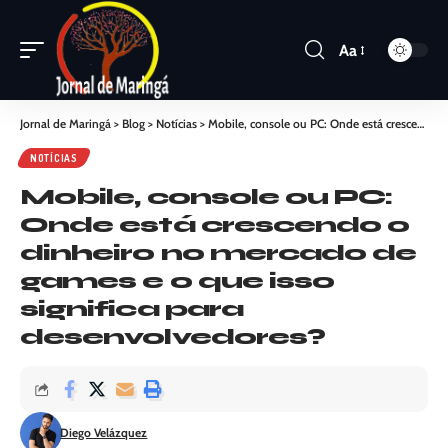
Aa
Jornal de Maringá
>
Blog
>
Notícias
>
Mobile, console ou PC: Onde está crescendo o dinheiro no mercado de games e o que isso significa para desenvolvedores?
NOTÍCIAS
Mobile, console ou PC:
Onde está crescendo o
dinheiro no mercado de
games e o que isso
significa para
desenvolvedores?
Diego Velázquez