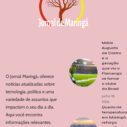
Mário
Augusto
de Castro
e a
geração
que viu o
Flamengo
O Jornal Maringá, oferece
se tornar
notícias atualizadas sobre
o clube
do Brasil
tecnologia, política e uma
junho 18,
variedade de assuntos que
2026
impactam o seu dia a dia.
Queda de
temperatura
Aqui você encontra
em Maringá
informações relevantes.
reforça