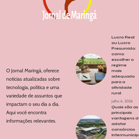
Lucro Real
ou Lucro
Presumido:
como
escolher o
regime
O Jornal Maringá, oferece
mais
adequado
notícias atualizadas sobre
para a
tecnologia, política e uma
atividade
rural
variedade de assuntos que
julho 6, 2026
impactam o seu dia a dia.
Quais são as
Aqui você encontra
principais
vantagens d
informações relevantes.
adotar
consórcios
intermunicip