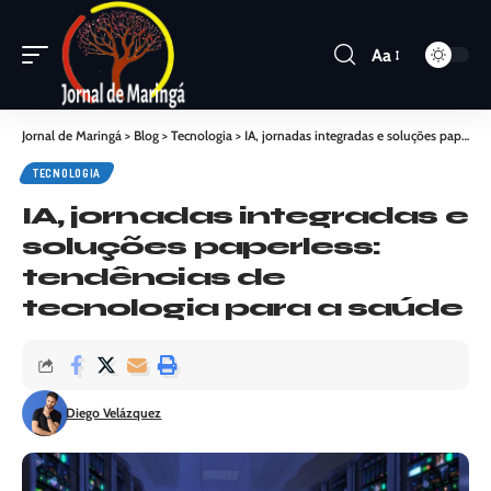
Aa
Jornal de Maringá
>
Blog
>
Tecnologia
>
IA, jornadas integradas e soluções paperless: tendências de tecnologia para a saúde
TECNOLOGIA
IA, jornadas integradas e
soluções paperless:
tendências de
tecnologia para a saúde
Diego Velázquez