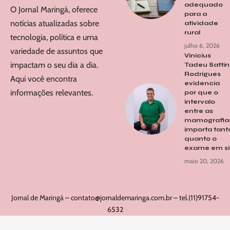
adequado
O Jornal Maringá, oferece
para a
notícias atualizadas sobre
atividade
rural
tecnologia, política e uma
julho 6, 2026
variedade de assuntos que
Vinicius
impactam o seu dia a dia.
Tadeu Sattin
Rodrigues
Aqui você encontra
evidencia
informações relevantes.
por que o
intervalo
entre as
mamografia
importa tant
quanto o
exame em s
maio 20, 2026
Jornal de Maringá –
contato@jornaldemaringa.com.br
– tel.(11)91754-
6532