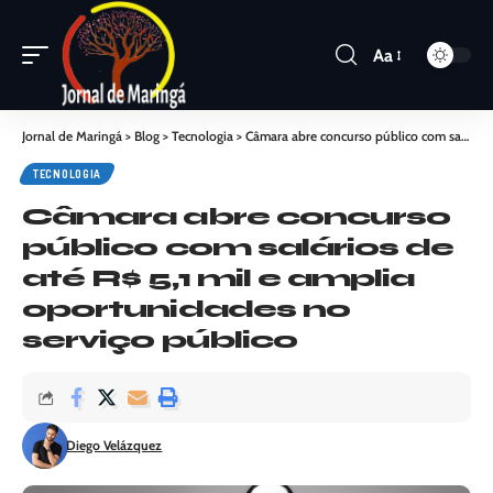
Aa
Jornal de Maringá
>
Blog
>
Tecnologia
>
Câmara abre concurso público com salários de até R$ 5,1 mil e amplia oportunidades no serviço público
TECNOLOGIA
Câmara abre concurso
público com salários de
até R$ 5,1 mil e amplia
oportunidades no
serviço público
Diego Velázquez