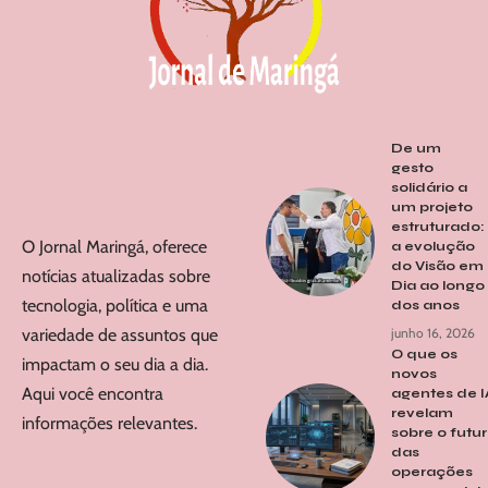
De um
gesto
solidário a
um projeto
estruturado:
O Jornal Maringá, oferece
a evolução
do Visão em
notícias atualizadas sobre
Dia ao longo
tecnologia, política e uma
dos anos
variedade de assuntos que
junho 16, 2026
O que os
impactam o seu dia a dia.
novos
Aqui você encontra
agentes de I
revelam
informações relevantes.
sobre o futu
das
operações