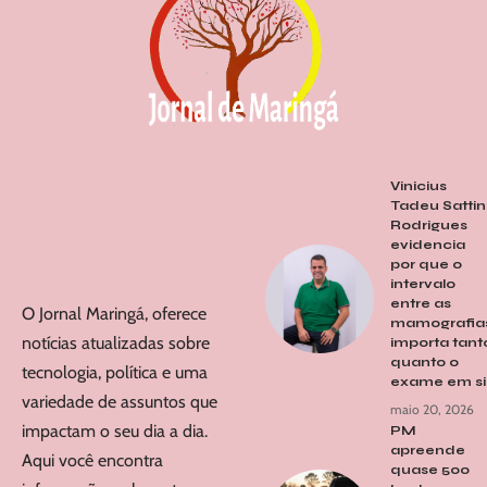
Vinicius
Tadeu Sattin
Rodrigues
evidencia
por que o
intervalo
entre as
O Jornal Maringá, oferece
mamografia
notícias atualizadas sobre
importa tant
quanto o
tecnologia, política e uma
exame em s
variedade de assuntos que
maio 20, 2026
impactam o seu dia a dia.
PM
apreende
Aqui você encontra
quase 500