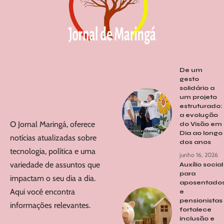
De um
gesto
solidário a
um projeto
estruturado:
a evolução
O Jornal Maringá, oferece
do Visão em
Dia ao longo
notícias atualizadas sobre
dos anos
tecnologia, política e uma
junho 16, 2026
variedade de assuntos que
Auxílio social
para
impactam o seu dia a dia.
aposentado
Aqui você encontra
e
pensionistas
informações relevantes.
fortalece
inclusão e