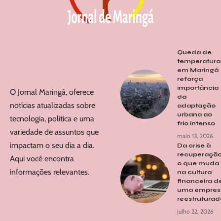
Queda de
temperatura
em Maringá
reforça
importância
O Jornal Maringá, oferece
da
notícias atualizadas sobre
adaptação
urbana ao
tecnologia, política e uma
frio intenso
variedade de assuntos que
maio 13, 2026
impactam o seu dia a dia.
Da crise à
recuperação
Aqui você encontra
o que muda
informações relevantes.
na cultura
financeira d
uma empres
reestrutura
julho 22, 2026