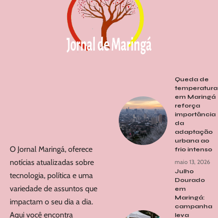
Queda de
temperatura
em Maringá
reforça
importância
da
adaptação
urbana ao
O Jornal Maringá, oferece
frio intenso
notícias atualizadas sobre
maio 13, 2026
Julho
tecnologia, política e uma
Dourado
variedade de assuntos que
em
Maringá:
impactam o seu dia a dia.
campanha
Aqui você encontra
leva