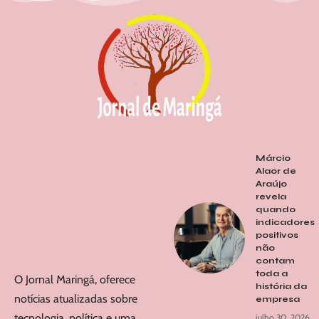
Márcio
Alaor de
Araújo
revela
quando
indicadores
positivos
não
contam
toda a
O Jornal Maringá, oferece
história da
notícias atualizadas sobre
empresa
tecnologia, política e uma
julho 30, 2026