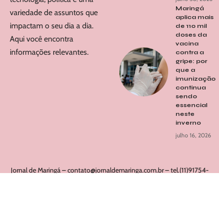
Maringá
variedade de assuntos que
aplica mais
impactam o seu dia a dia.
de 110 mil
doses da
Aqui você encontra
vacina
informações relevantes.
contra a
gripe: por
que a
imunização
continua
sendo
essencial
neste
inverno
julho 16, 2026
Jornal de Maringá –
contato@jornaldemaringa.com.br
– tel.(11)91754-
6532