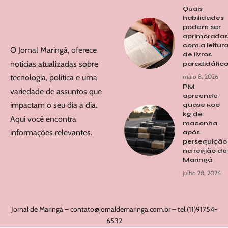
Quais
habilidades
podem ser
aprimoradas
com a leitur
O Jornal Maringá, oferece
de livros
notícias atualizadas sobre
paradidátic
tecnologia, política e uma
maio 8, 2026
PM
variedade de assuntos que
apreende
impactam o seu dia a dia.
quase 500
kg de
Aqui você encontra
maconha
informações relevantes.
após
perseguição
na região de
Maringá
julho 28, 2026
Jornal de Maringá –
contato@jornaldemaringa.com.br
– tel.(11)91754-
6532