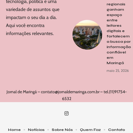
tecnologia, política e uma
regionais
variedade de assuntos que
ganham
espaço
impactam o seu dia a dia.
entre
Aqui você encontra
leitores
digitais e
informações relevantes.
fortalecem
a busca por
informação
confiável
em
Maringá
maio 25, 2026
Jornal de Maringá –
contato@jornaldemaringa.com.br
– tel.(11)91754-
6532
Home
Notícias
Sobre Nós
Quem Faz
Contato