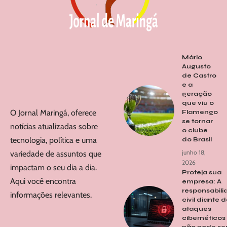
Mário
Augusto
de Castro
e a
geração
que viu o
O Jornal Maringá, oferece
Flamengo
se tornar
notícias atualizadas sobre
o clube
tecnologia, política e uma
do Brasil
junho 18,
variedade de assuntos que
2026
impactam o seu dia a dia.
Proteja sua
Aqui você encontra
empresa: A
responsabil
informações relevantes.
civil diante 
ataques
cibernéticos