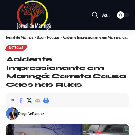
Aa
Jornal de Maringá
>
Blog
>
Notícias
>
Acidente Impressionante em Maringá: Carreta Causa Caos nas Ruas
NOTÍCIAS
Acidente
Impressionante em
Maringá: Carreta Causa
Caos nas Ruas
Diego Velázquez