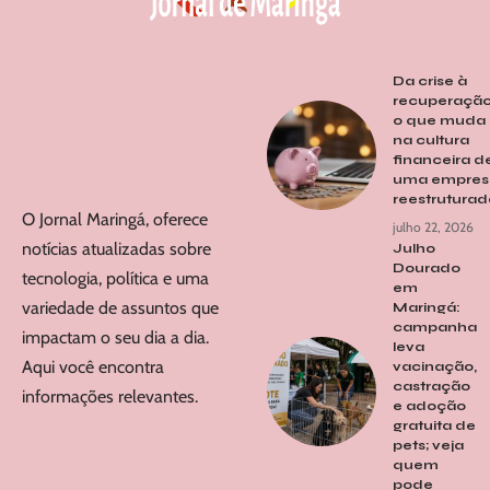
Da crise à
recuperação
o que muda
na cultura
financeira d
uma empres
reestrutura
O Jornal Maringá, oferece
julho 22, 2026
notícias atualizadas sobre
Julho
Dourado
tecnologia, política e uma
em
variedade de assuntos que
Maringá:
campanha
impactam o seu dia a dia.
leva
Aqui você encontra
vacinação,
castração
informações relevantes.
e adoção
gratuita de
pets; veja
quem
pode