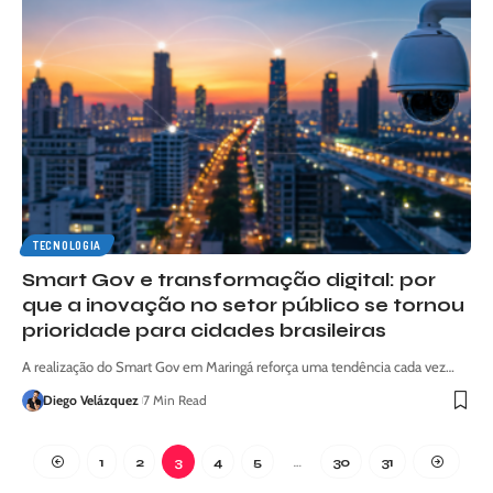
TECNOLOGIA
Smart Gov e transformação digital: por
que a inovação no setor público se tornou
prioridade para cidades brasileiras
A realização do Smart Gov em Maringá reforça uma tendência cada vez…
Diego Velázquez
7 Min Read
1
2
3
4
5
…
30
31