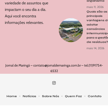
organismo
variedade de assuntos que
maio 11, 2026
impactam o seu dia a dia.
Quais são as
Aqui você encontra
principais
vantagens d
informações relevantes.
adotar
consórcios
intermunicip
para a gestã
de resíduos?
maio 14, 2026
Jornal de Maringá –
contato@jornaldemaringa.com.br
– tel.(11)91754-
6532
Home
Notícias
Sobre Nós
Quem Faz
Contato